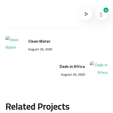
4
Clean Water
August 26, 2020
Dads in Africa
August 26, 2020
Rescue, Love, Save
Related Projects
Rural Children
#DONATION