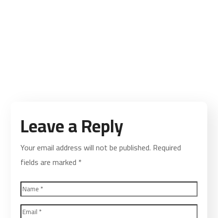
Building Futures
#CHARITY
#DONATION
#AFRICA
#DONATION
Leave a Reply
Your email address will not be published.
Required
fields are marked
*