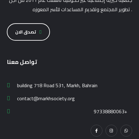
جمعية خيرية إجتماعية غير حكومية تأسست عام 2011 من أجل
تطوير المجتمع وتقديم المساعدات للأسر المعوزه .
تصدق الان
تواصل معنا
building 718 Road 531, Markh, Bahrain
contact@markhsociety.org
97338880063+