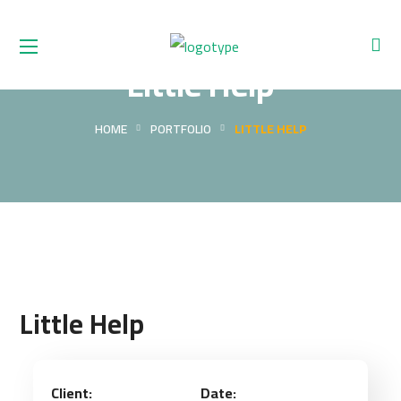
Little Help
HOME
PORTFOLIO
LITTLE HELP
Little Help
Client:
Date: