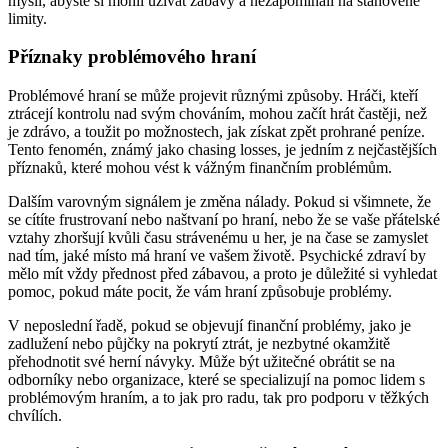
myslí, abyste si mohli užívat zábavy a nezapomínali na stanovené
limity.
Příznaky problémového hraní
Problémové hraní se může projevit různými způsoby. Hráči, kteří
ztrácejí kontrolu nad svým chováním, mohou začít hrát častěji, než
je zdrávo, a toužit po možnostech, jak získat zpět prohrané peníze.
Tento fenomén, známý jako chasing losses, je jedním z nejčastějších
příznaků, které mohou vést k vážným finančním problémům.
Dalším varovným signálem je změna nálady. Pokud si všimnete, že
se cítíte frustrovaní nebo naštvaní po hraní, nebo že se vaše přátelské
vztahy zhoršují kvůli času strávenému u her, je na čase se zamyslet
nad tím, jaké místo má hraní ve vašem životě. Psychické zdraví by
mělo mít vždy přednost před zábavou, a proto je důležité si vyhledat
pomoc, pokud máte pocit, že vám hraní způsobuje problémy.
V neposlední řadě, pokud se objevují finanční problémy, jako je
zadlužení nebo půjčky na pokrytí ztrát, je nezbytné okamžitě
přehodnotit své herní návyky. Může být užitečné obrátit se na
odborníky nebo organizace, které se specializují na pomoc lidem s
problémovým hraním, a to jak pro radu, tak pro podporu v těžkých
chvílích.