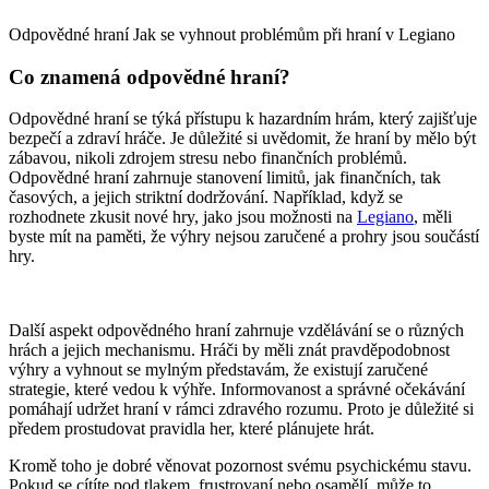
Odpovědné hraní Jak se vyhnout problémům při hraní v Legiano
Co znamená odpovědné hraní?
Odpovědné hraní se týká přístupu k hazardním hrám, který zajišťuje
bezpečí a zdraví hráče. Je důležité si uvědomit, že hraní by mělo být
zábavou, nikoli zdrojem stresu nebo finančních problémů.
Odpovědné hraní zahrnuje stanovení limitů, jak finančních, tak
časových, a jejich striktní dodržování. Například, když se
rozhodnete zkusit nové hry, jako jsou možnosti na
Legiano
, měli
byste mít na paměti, že výhry nejsou zaručené a prohry jsou součástí
hry.
Další aspekt odpovědného hraní zahrnuje vzdělávání se o různých
hrách a jejich mechanismu. Hráči by měli znát pravděpodobnost
výhry a vyhnout se mylným představám, že existují zaručené
strategie, které vedou k výhře. Informovanost a správné očekávání
pomáhají udržet hraní v rámci zdravého rozumu. Proto je důležité si
předem prostudovat pravidla her, které plánujete hrát.
Kromě toho je dobré věnovat pozornost svému psychickému stavu.
Pokud se cítíte pod tlakem, frustrovaní nebo osamělí, může to