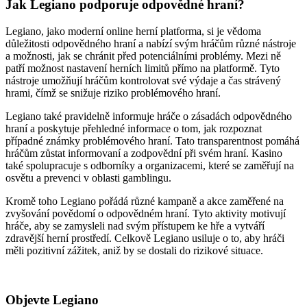
Jak Legiano podporuje odpovědné hraní?
Legiano, jako moderní online herní platforma, si je vědoma
důležitosti odpovědného hraní a nabízí svým hráčům různé nástroje
a možnosti, jak se chránit před potenciálními problémy. Mezi ně
patří možnost nastavení herních limitů přímo na platformě. Tyto
nástroje umožňují hráčům kontrolovat své výdaje a čas strávený
hrami, čímž se snižuje riziko problémového hraní.
Legiano také pravidelně informuje hráče o zásadách odpovědného
hraní a poskytuje přehledné informace o tom, jak rozpoznat
případné známky problémového hraní. Tato transparentnost pomáhá
hráčům zůstat informovaní a zodpovědní při svém hraní. Kasino
také spolupracuje s odborníky a organizacemi, které se zaměřují na
osvětu a prevenci v oblasti gamblingu.
Kromě toho Legiano pořádá různé kampaně a akce zaměřené na
zvyšování povědomí o odpovědném hraní. Tyto aktivity motivují
hráče, aby se zamysleli nad svým přístupem ke hře a vytváří
zdravější herní prostředí. Celkově Legiano usiluje o to, aby hráči
měli pozitivní zážitek, aniž by se dostali do rizikové situace.
Objevte Legiano