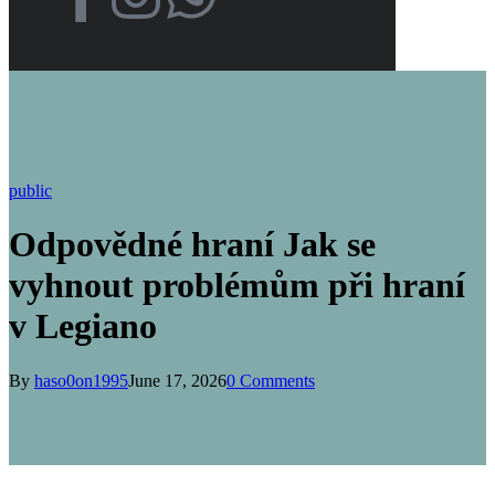
public
Odpovědné hraní Jak se
vyhnout problémům při hraní
v Legiano
By
haso0on1995
June 17, 2026
0 Comments