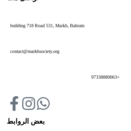
building 718 Road 531, Markh, Bahrain
contact@markhsociety.org
97338880063+
بعض الروابط