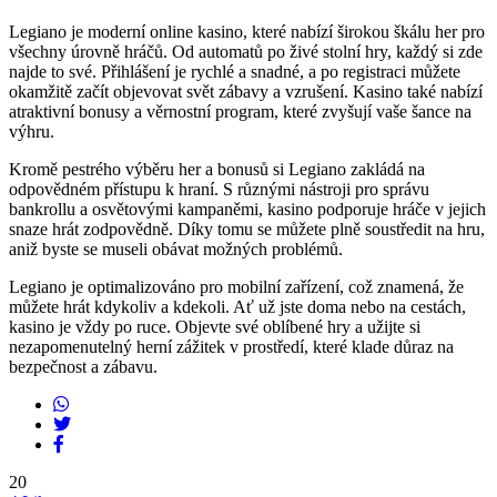
Legiano je moderní online kasino, které nabízí širokou škálu her pro
všechny úrovně hráčů. Od automatů po živé stolní hry, každý si zde
najde to své. Přihlášení je rychlé a snadné, a po registraci můžete
okamžitě začít objevovat svět zábavy a vzrušení. Kasino také nabízí
atraktivní bonusy a věrnostní program, které zvyšují vaše šance na
výhru.
Kromě pestrého výběru her a bonusů si Legiano zakládá na
odpovědném přístupu k hraní. S různými nástroji pro správu
bankrollu a osvětovými kampaněmi, kasino podporuje hráče v jejich
snaze hrát zodpovědně. Díky tomu se můžete plně soustředit na hru,
aniž byste se museli obávat možných problémů.
Legiano je optimalizováno pro mobilní zařízení, což znamená, že
můžete hrát kdykoliv a kdekoli. Ať už jste doma nebo na cestách,
kasino je vždy po ruce. Objevte své oblíbené hry a užijte si
nezapomenutelný herní zážitek v prostředí, které klade důraz na
bezpečnost a zábavu.
20