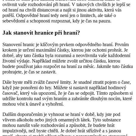
ovlivnit vaše rozhodování při hraní. V takových chvílích je lepší se
od hraní na chvíli distancovat a najít si jinou aktivitu, která vás
potěší. Odpovědné hraní tedy není jen o limitech, ale také o
sebevědomí a schopnosti rozpoznat, kdy je čas na pauzu.
Jak stanovit hranice při hraní?
Stanovení hranic je klíčovým prvkem odpovědného hraní. Prvním
krokem je určení maximální částky, kterou jste ochotni prohrát. Je
dobré, aby tato částka byla rozumná a neovlivnila vaše každodenní
životní výdaje. Například můžete zvolit určitou částku, kterou
budete používat jako rozpočet na hraní za měsíc. Jakmile tuto částku
prohrajete, je čas se zastavit.
Dále byste měli zvážit časové limity. Je snadné ztratit pojem o čase,
když jste ponořeni do hry. Můžete si nastavit například hodinový
časovač, který vás upozorní, že je čas se odpojit. Tímto způsobem si
udržíte kontrolu nad svým hraním a zabráníte dlouhým nocím, které
mohou vést k únavě a vyhoření.
Dalším doporučením je vyhnout se hraní v době, kdy jste pod
vlivem alkoholu nebo jiných omamných látek. Tyto substance
mohou narušit vaše rozhodování a způsobit, že budete hrát
impulzivněji, než byste chtěli. Je dobré hrát střízlivě a s jasnou