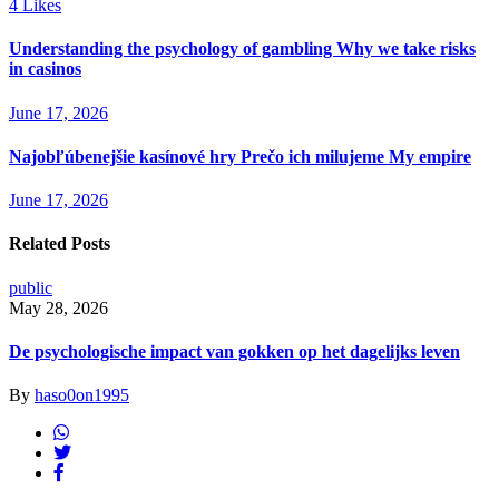
4
Likes
Understanding the psychology of gambling Why we take risks
in casinos
June 17, 2026
Najobľúbenejšie kasínové hry Prečo ich milujeme My empire
June 17, 2026
Related Posts
public
May 28, 2026
De psychologische impact van gokken op het dagelijks leven
By
haso0on1995