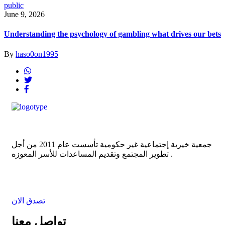
public
June 9, 2026
Understanding the psychology of gambling what drives our bets
By
haso0on1995
جمعية خيرية إجتماعية غير حكومية تأسست عام 2011 من أجل
تطوير المجتمع وتقديم المساعدات للأسر المعوزه .
تصدق الان
تواصل معنا