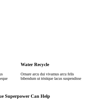
Water Recycle
us
Ornare arcu dui vivamus arcu felis
neque
bibendum ut tristique lacus suspendisse
ue Superpower Can Help