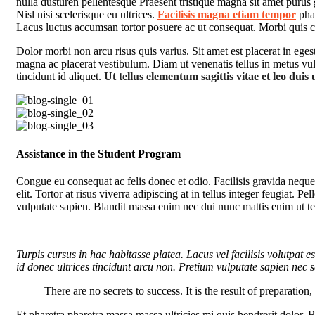
nulla dusturen pellentesque Praesent tristique magna sit amet purus
Nisl nisi scelerisque eu ultrices.
Facilisis magna etiam tempor
phar
Lacus luctus accumsan tortor posuere ac ut consequat. Morbi quis 
Dolor morbi non arcu risus quis varius. Sit amet est placerat in ege
magna ac placerat vestibulum. Diam ut venenatis tellus in metus vulp
tincidunt id aliquet.
Ut tellus elementum sagittis vitae et leo duis 
Assistance in the Student Program
Congue eu consequat ac felis donec et odio. Facilisis gravida neque
elit. Tortor at risus viverra adipiscing at in tellus integer feugiat.
vulputate sapien. Blandit massa enim nec dui nunc mattis enim ut te
Turpis cursus in hac habitasse platea. Lacus vel facilisis volutpat es
id donec ultrices tincidunt arcu non. Pretium vulputate sapien nec sa
There are no secrets to success. It is the result of preparation
Et pharetra pharetra massa massa ultricies mi quis hendrerit dolor.