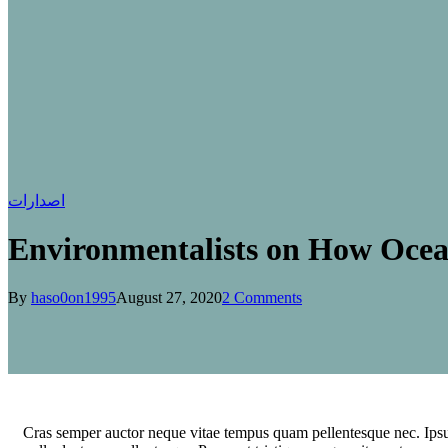
اصدارات
Environmentalists on How Ocea
By
haso0on1995
August 27, 2020
2 Comments
C
ras semper auctor neque vitae tempus quam pellentesque nec. Ipsum 