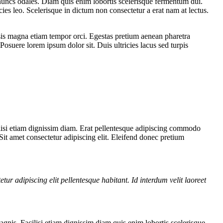
 nuncs odales. Diam quis enim lobortis scelerisque fermentum dui.
ies leo. Scelerisque in dictum non consectetur a erat nam at lectus.
lisis magna etiam tempor orci. Egestas pretium aenean pharetra
Posuere lorem ipsum dolor sit. Duis ultricies lacus sed turpis
cilisi etiam dignissim diam. Erat pellentesque adipiscing commodo
. Sit amet consectetur adipiscing elit. Eleifend donec pretium
etur adipiscing elit pellentesque habitant. Id interdum velit laoreet
gnis. Facilisi etiam dignissim diam quis enim lobortis scelerisque.