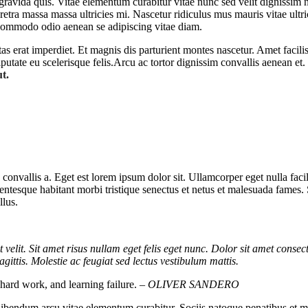
 gravida quis. Vitae elementum curabitur vitae nunc sed velit dignissim
etra massa massa ultricies mi. Nascetur ridiculus mus mauris vitae ultric
commodo odio aenean se adipiscing vitae diam.
stas erat imperdiet. Et magnis dis parturient montes nascetur. Amet faci
utate eu scelerisque felis.Arcu ac tortor dignissim convallis aenean et. 
ut.
 convallis a. Eget est lorem ipsum dolor sit. Ullamcorper eget nulla fa
 Pellentesque habitant morbi tristique senectus et netus et malesuada fames
llus.
t velit. Sit amet risus nullam eget felis eget nunc. Dolor sit amet consect
gittis. Molestie ac feugiat sed lectus vestibulum mattis.
, hard work, and learning failure.
– OLIVER SANDERO
 Bibendum arcu vitae elementum curabitur. Sociis natoque penatibus et ma