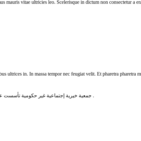
us mauris vitae ultricies leo. Scelerisque in dictum non consectetur a e
us ultrices in. In massa tempor nec feugiat velit. Et pharetra pharetra m
جمعية خيرية إجتماعية غير حكومية تأسست عام 2011 من أجل تطوير المجتمع وتقديم المساعدات للأسر المعوزه .