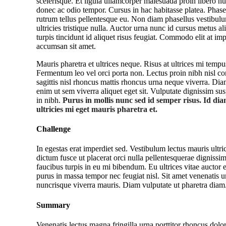
scelerisque. Et ligula ullamcorper malesuada proin libero nu
donec ac odio tempor. Cursus in hac habitasse platea. Phasel
rutrum tellus pellentesque eu. Non diam phasellus vestibulu
ultricies tristique nulla. Auctor urna nunc id cursus metus a
turpis tincidunt id aliquet risus feugiat. Commodo elit at imp
accumsan sit amet.
Mauris pharetra et ultrices neque. Risus at ultrices mi tempu
Fermentum leo vel orci porta non. Lectus proin nibh nisl 
sagittis nisl rhoncus mattis rhoncus urna neque viverra. D
enim ut sem viverra aliquet eget sit. Vulputate dignissim sus
in nibh.
Purus in mollis nunc sed id semper risus. Id d
ultricies mi eget mauris pharetra et.
Challenge
In egestas erat imperdiet sed. Vestibulum lectus mauris ultri
dictum fusce ut placerat orci nulla pellentesquerae digniss
faucibus turpis in eu mi bibendum. Eu ultrices vitae auctor
purus in massa tempor nec feugiat nisl. Sit amet venenatis u
nuncrisque viverra mauris. Diam vulputate ut pharetra diam
Summary
Venenatis lectus magna fringilla urna porttitor rhoncus dolo