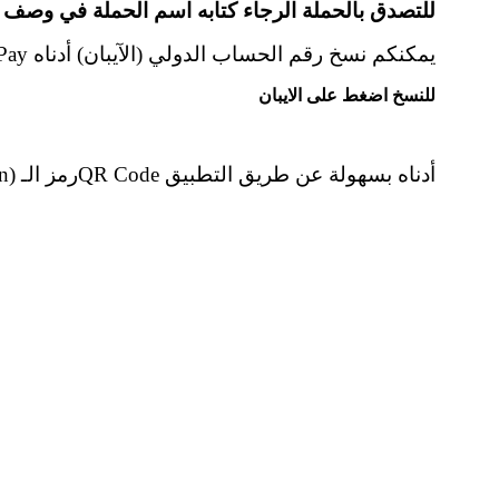
للتصدق بالحملة الرجاء كتابه اسم الحملة في وصف 
للتبرع عبر تطبيق البنفت بي BenfitPay يمكنكم نسخ رقم الحساب الدولي (الآيبان) أدناه
للنسخ اضغط على الايبان
أو يمكنكم مسح (Scan) رمز الـQR Code أدناه بسهولة عن طريق التطبيق