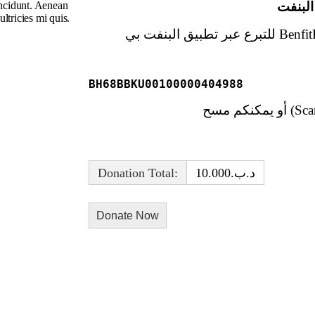
incidunt. Aenean
البنفت
ltricies mi quis.
BH68BBKU00100000404988
Donation Total: