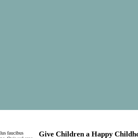
Give Children a Happy Childh
lus faucibus