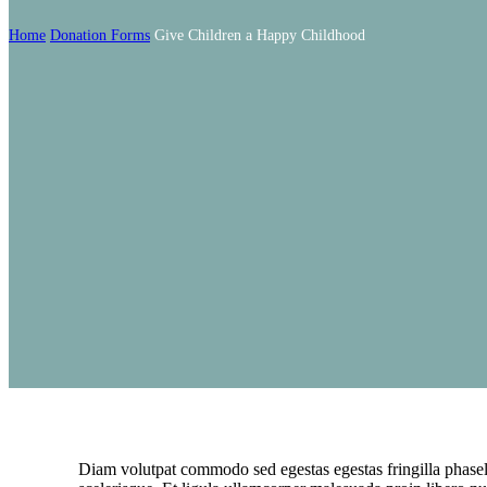
Home
Donation Forms
Give Children a Happy Childhood
Diam volutpat commodo sed egestas egestas fringilla phasel