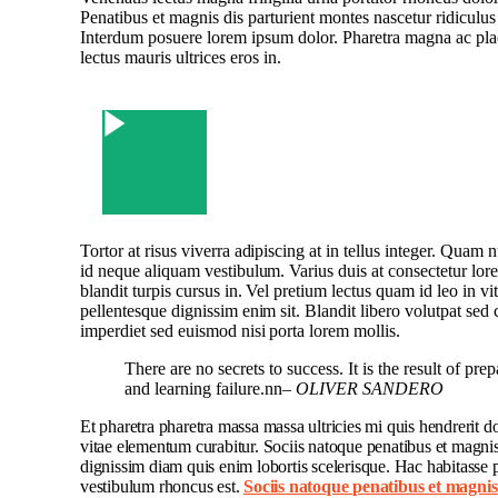
Penatibus et magnis dis parturient montes nascetur ridiculu
Interdum posuere lorem ipsum dolor. Pharetra magna ac pla
lectus mauris ultrices eros in.
Watch Video
Tortor at risus viverra adipiscing at in tellus integer. Quam n
id neque aliquam vestibulum. Varius duis at consectetur lor
blandit turpis cursus in. Vel pretium lectus quam id leo in vit
pellentesque dignissim enim sit. Blandit libero volutpat sed 
imperdiet sed euismod nisi porta lorem mollis.
There are no secrets to success. It is the result of pre
and learning failure.nn
– OLIVER SANDERO
Et pharetra pharetra massa massa ultricies mi quis hendrerit 
vitae elementum curabitur. Sociis natoque penatibus et magnis.
dignissim diam quis enim lobortis scelerisque. Hac habitasse 
vestibulum rhoncus est.
Sociis natoque penatibus et magnis