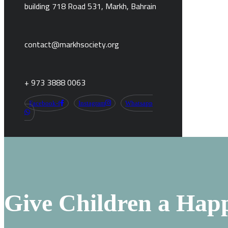
building 718 Road 531, Markh, Bahrain
contact@markhsociety.org
+ 973 3888 0063
Facebook-f
Instagram
Whatsapp
Give Children a Hap