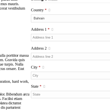
s mus mauris.
cerat vestibulum
Country
*
Address 1
*
Address 2
ulla porttitor massa
em. Gravida quis
ae turpis. Nulla
City
*
cras ornare. Erat
paration, hard work,
State
*
dolor. Bibendum arcu
 Facilisi etiam
platea dictumst
dis parturient