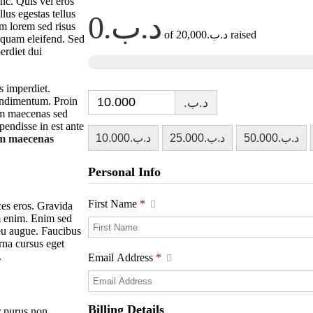
nc. Quis vel eros
lus egestas tellus
m lorem sed risus
of
raised
liquam eleifend. Sed
erdiet dui
s imperdiet.
condimentum. Proin
.د.ب
iam maecenas sed
pendisse in est ante
iam maecenas
Personal Info
First Name
*
ces eros. Gravida
im enim. Enim sed
 eu augue. Faucibus
rna cursus eget
.
Email Address
*
Billing Details
r purus non.